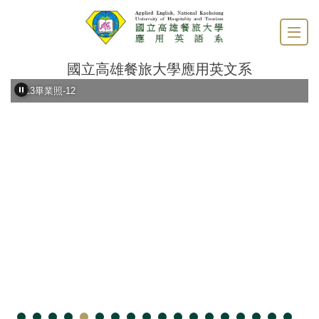
跳
到
主
要
國立高雄餐旅大學應用英文系
內
容
113畢業照-12
區